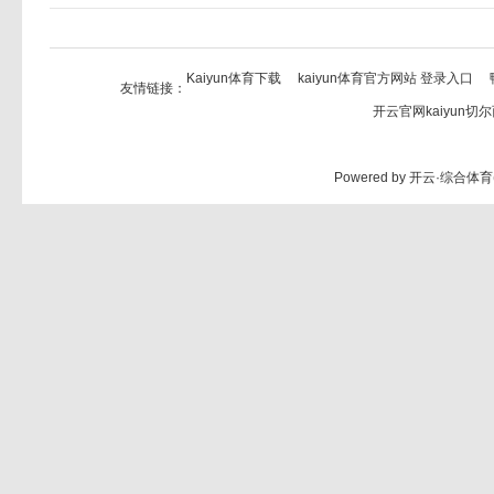
Kaiyun体育下载
kaiyun体育官方网站 登录入口
友情链接：
开云官网kaiyun切
Powered by
开云·综合体育(k