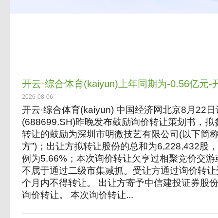
开云·综合体育(kaiyun)上年同期为-0.56亿元-开
2026-08-06
开云·综合体育(kaiyun) 中国经济网北京8月22
(688699.SH)昨晚发布鼓励询价转让策划书
转让的鼓励为深圳市明微技艺有限公司(以下简称“
方”)；出让方拟转让股份的总和为6,228,432
例为5.66%；本次询价转让欠亨过相聚竞价交
不属于通过二级市集减抓。受让方通过询价转让
个月内不得转让。 出让方寄予中信建投证券股
询价转让。 本次询价转让...