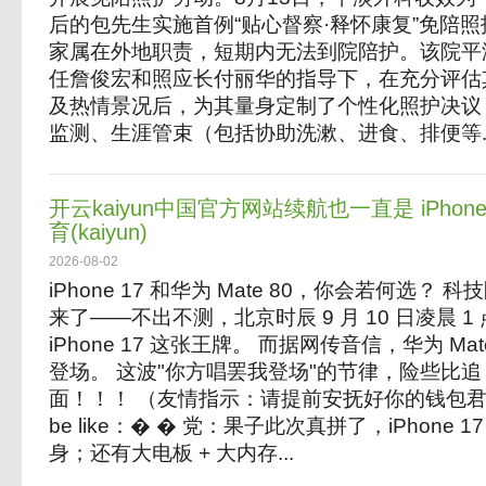
后的包先生实施首例“贴心督察·释怀康复”免陪照
家属在外地职责，短期内无法到院陪护。该院平
任詹俊宏和照应长付丽华的指导下，在充分评估
及热情景况后，为其量身定制了个性化照护决议
监测、生涯管束（包括协助洗漱、进食、排便等..
开云kaiyun中国官方网站续航也一直是 iPhon
育(kaiyun)
2026-08-02
iPhone 17 和华为 Mate 80，你会若何选？
来了——不出不测，北京时辰 9 月 10 日凌晨 
iPhone 17 这张王牌。 而据网传音信，华为 Mate
登场。 这波"你方唱罢我登场"的节律，险些比
面！！！ （友情指示：请提前安抚好你的钱包君 .
be like：� � 党：果子此次真拼了，iPhone
身；还有大电板 + 大内存...