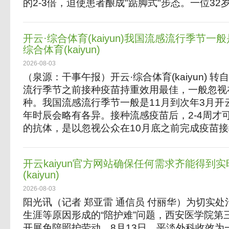
的2-3倍，迫使患者酿成"踮脚式"步态。一位32岁的
开云·综合体育(kaiyun)我国流感流行季节一般
综合体育(kaiyun)
2026-08-03
（泉源：干事午报）开云·综合体育(kaiyun) 
流行季节之前接种疫苗持重效用最佳，一般忽视
种。我国流感流行季节一般是11月到次年3月开云·综
年时辰会略有各异。接种流感疫苗后，2-4周才
的抗体，是以忽视公众在10月底之前完成疫苗接种
开云kaiyun官方网站确保任何需求齐能得到实
(kaiyun)
2026-08-03
阳光讯（记者 郑亚雷 通信员 付丽华）为切实
生涯等原因形成的“陪护难”问题，西安医学院第
开展免陪照护劳动。8月13日，平淡外科收效为