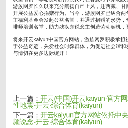
游族网罗长久以来充分阐扬自己上风，赴西藏、甘
开展公益爱心捐赠行为。当今，游族网罗已纠合两
主福利基金会发起公益名堂，并通过捐赠的形势，
啡师培训名堂，助力残疾东说念主创造劳动契机，
将来开云kaiyun中国官方网站，游族网罗积极承
于公益奇迹，关爱社会时弊群体，为促进社会谐和
与情切在更多边际绽开！
上一篇：
开云(中国)开云kaiyun·官
性地震-开云·综合体育(kaiyun)
下一篇：
开云kaiyun官方网站依托
频说念-开云·综合体育(kaiyun)