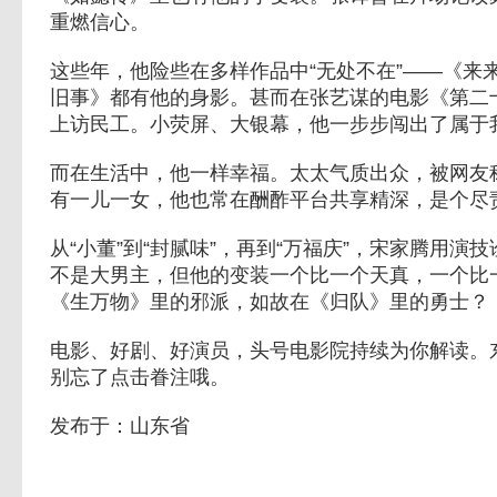
重燃信心。
这些年，他险些在多样作品中“无处不在”——《来
旧事》都有他的身影。甚而在张艺谋的电影《第二
上访民工。小荧屏、大银幕，他一步步闯出了属于
而在生活中，他一样幸福。太太气质出众，被网友称
有一儿一女，他也常在酬酢平台共享精深，是个尽
从“小董”到“封腻味”，再到“万福庆”，宋家腾用演
不是大男主，但他的变装一个比一个天真，一个比
《生万物》里的邪派，如故在《归队》里的勇士？
电影、好剧、好演员，头号电影院持续为你解读。
别忘了点击眷注哦。
发布于：山东省