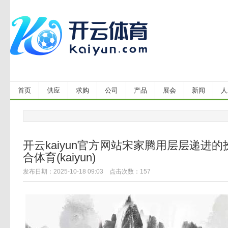
首页
供应
求购
公司
产品
展会
新闻
人
开云kaiyun官方网站宋家腾用层层递进的
合体育(kaiyun)
发布日期：2025-10-18 09:03 点击次数：157