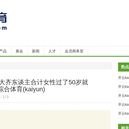
产品
展会
新闻
人才
会员商务室
热点
开云k
站大大齐东谈主合计女性过了50岁就
国的影
开云k
体育(kaiyun)
活动-开
开云k
：173
流影响-
开云k
部券商
开云k
综合体育(
相关