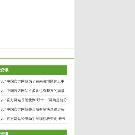
资讯
aiyun中国官方网站为了在南海地区休止中
响力-开云·综合体育(ka
aiyun中国官方网站拼多多也有我方的满减
云·综合体育(kaiyu
aiyun官方网站尽管受到“双十一”网购提前分
开云·综合体育(ka
aiyun中国官方网站整合后有望快速踏进头
序列-开云·综合体育(ka
aiyun官方网站经济动手呈现积极变化-开云·
kaiyun)
资讯